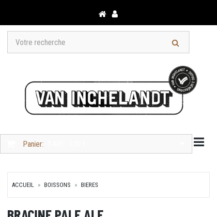
Togg
Panier:
0 ART. - 0,00 €
ACCUEIL
BOISSONS
BIERES
BRACINE PALE ALE