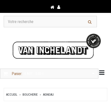
Togg
Panier:
0 ART. - 0,00 €
ACCUEIL
BOUCHERIE
AGNEAU