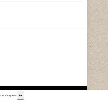
us ou s'opposer
OK