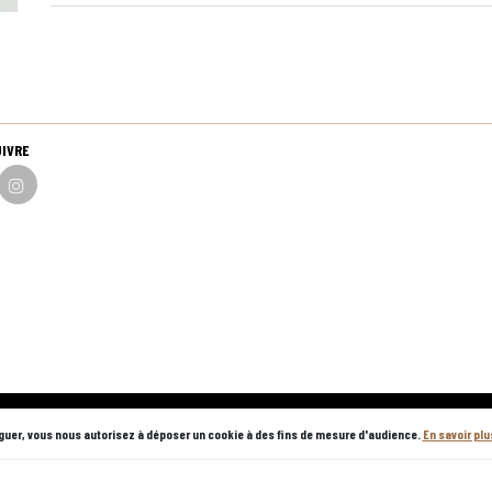
UIVRE
r internet et en magasin
guer, vous nous autorisez à déposer un cookie à des fins de mesure d'audience.
En savoir pl