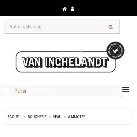
Togg
Panier:
0 ART. - 0,00 €
ACCUEIL
BOUCHERIE
VEAU
A MIJOTER