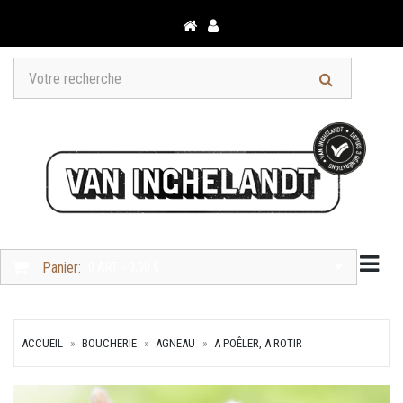
Togg
Panier:
0 ART. - 0,00 €
ACCUEIL
BOUCHERIE
AGNEAU
A POÊLER, A ROTIR