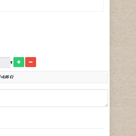
g
+0,65 €)