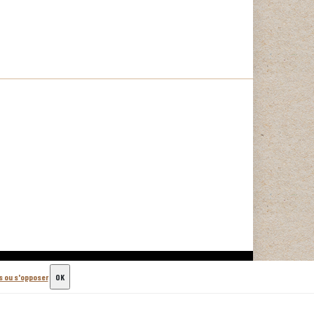
us ou s'opposer
OK