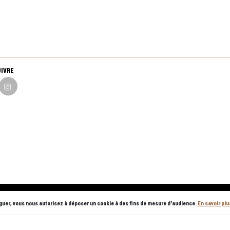
UIVRE
r internet et en magasin
guer, vous nous autorisez à déposer un cookie à des fins de mesure d'audience.
En savoir pl