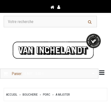
Togg
Panier:
0 ART. - 0,00 €
ACCUEIL
BOUCHERIE
PORC
A MIJOTER