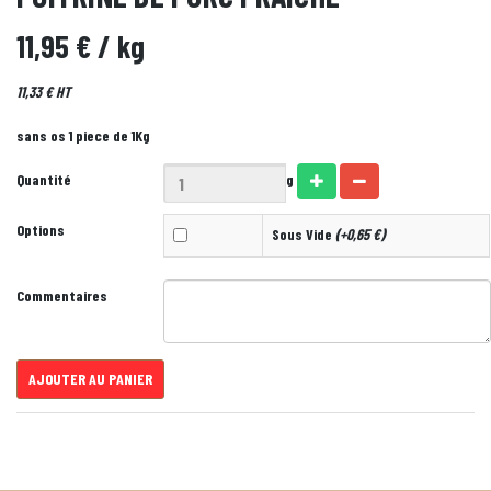
11,95 €
/ kg
11,33 € HT
sans os 1 piece de 1Kg
Quantité
g
Options
Sous Vide
(+0,65 €)
Commentaires
AJOUTER AU PANIER