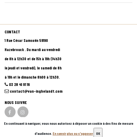
CONTACT
1 Rue César Samsoën 59190
Hazebrouck . Du mardi au vendredi
de 8h à 12h30 et de 15h à 19h (14h30
le jeudi et vendredi), le samedi de 8h
à 19h et le dimanche 8h00 à 12h30.
03 28 41 91 16
contact@van-inghelandt.com
NOUS SUIVRE
En continuant à naviguer, vous nous autorisez à déposer un cookie à des fins de mesure
© 2026 - Logiciel
SaasFood - Logiciel de gestion de commande sur internet et en
d'audience.
En savoir plus ou s'opposer
OK
magasin