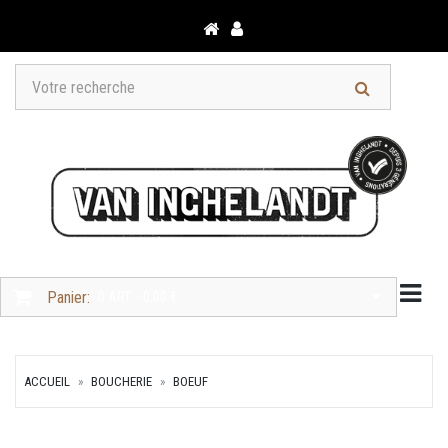
Togg
Panier:
0 ART. - 0,00 €
ACCUEIL
BOUCHERIE
BOEUF