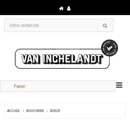
Togg
Panier:
0 ART. - 0,00 €
ACCUEIL
BOUCHERIE
BOEUF