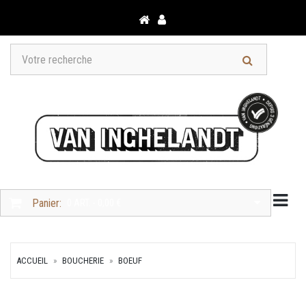
Togg
Panier:
0 ART. - 0,00 €
ACCUEIL
BOUCHERIE
BOEUF