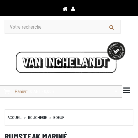
Togg
Panier:
0 ART. - 0,00 €
ACCUEIL
BOUCHERIE
BOEUF
RUMSTEAK MARINÉ